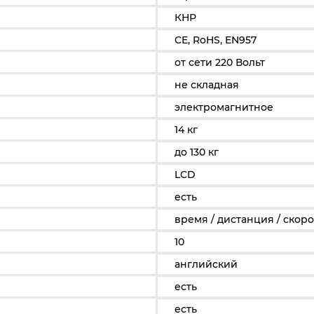
КНР
CE, RoHS, EN957
от сети 220 Вольт
не складная
электромагнитное
14 кг
до 130 кг
LCD
есть
время / дистанция / скоро
10
английский
есть
есть