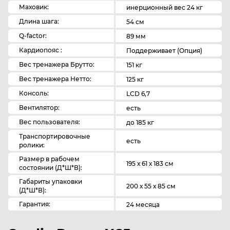
Маховик:
инерционный вес 24 кг
Длина шага:
54 см
Q-factor:
89 мм
Кардиопояс :
Поддерживает (Опция)
Вес тренажера Брутто:
151 кг
Вес тренажера Нетто:
125 кг
Консоль:
LCD 6,7
Вентилятор:
есть
Вес пользователя:
до 185 кг
Транспортировочные
есть
ролики:
Размер в рабочем
195 х 61 х 183 см
состоянии (Д*Ш*В):
Габариты упаковки
200 х 55 х 85 см
(Д*Ш*В):
Гарантия:
24 месяца